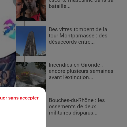
escorte masculine dans sa
bataille...
Des vitres tombent de la
tour Montparnasse : des
désaccords entre...
Incendies en Gironde :
encore plusieurs semaines
avant l'extinction...
uer sans accepter
Bouches-du-Rhône : les
ossements de deux
militaires disparus...