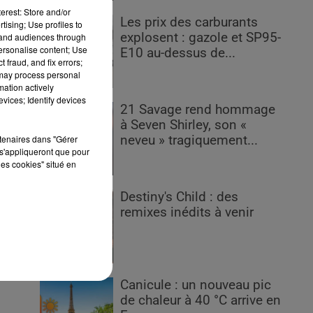
es
erest: Store and/or
en
Les prix des carburants
tising; Use profiles to
explosent : gazole et SP95-
tand audiences through
personalise content; Use
E10 au-dessus de...
 fraud, and fix errors;
 may process personal
mation actively
vices; Identify devices
21 Savage rend hommage
à Seven Shirley, son «
rtenaires dans "Gérer
neveu » tragiquement...
s'appliqueront que pour
les cookies" situé en
Destiny's Child : des
remixes inédits à venir
Canicule : un nouveau pic
de chaleur à 40 °C arrive en