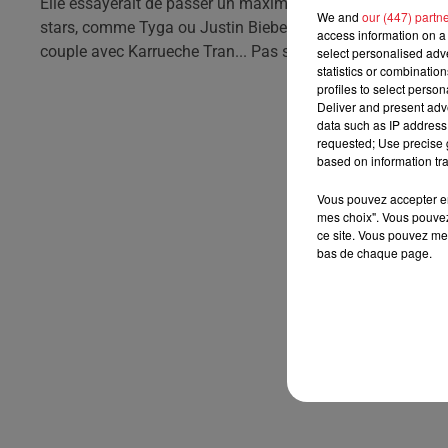
Elle essayerait de passer un maximum de temps avec lui e
We and
our (447) partn
stars, comme Tyga ou Justin Bieber. La belle veut mettre l
access information on a 
couple avec Karrueche Tran... Pas sûr donc que la s�?ur
select personalised ad
statistics or combinatio
profiles to select person
Deliver and present adv
data such as IP address 
requested; Use precise g
based on information tra
Vous pouvez accepter en 
mes choix". Vous pouvez
ce site. Vous pouvez met
bas de chaque page.