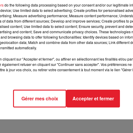
t on les a vu ensemble à de nombreuses reprises, au côté d'autr
ers
do the following data processing based on your consent and/or our legitimate int
e grappin sur le bad boy ! Pourtant, le rappeur est actuellement 
device; Use limited data to select advertising; Create profiles for personalised adver
 de Kim Kardashian fasse de Chris Brown son Kanye West !
vertising; Measure advertising performance; Measure content performance; Unders
ns of data from different sources; Develop and improve services; Create profiles to 
alised content; Use limited data to select content; Ensure security, prevent and detect
ertising and content; Save and communicate privacy choices. These technologies
and browsing data to offer following functionalities: Identify devices based on infor
eolocation data; Match and combine data from other data sources; Link different de
nsmitted automatically.
cliquant sur "Accepter et fermer", ou affiner en sélectionnant les finalités et/ou pa
 également refuser en cliquant sur "Continuer sans accepter". Vos préférences ne 
tre à jour vos choix, ou retirer votre consentement à tout moment via le lien "Gérer 
Gérer mes choix
Accepter et fermer