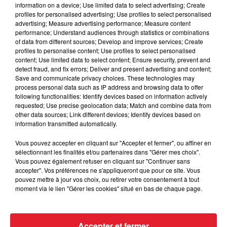
information on a device; Use limited data to select advertising; Create
Cassie met fin à une ex-escorte
profiles for personalised advertising; Use profiles to select personalised
masculine dans sa bataille...
advertising; Measure advertising performance; Measure content
performance; Understand audiences through statistics or combinations
of data from different sources; Develop and improve services; Create
profiles to personalise content; Use profiles to select personalised
content; Use limited data to select content; Ensure security, prevent and
detect fraud, and fix errors; Deliver and present advertising and content;
Save and communicate privacy choices. These technologies may
Des vitres tombent de la tour
process personal data such as IP address and browsing data to offer
Montparnasse : des désaccords
following functionalities: Identify devices based on information actively
entre...
requested; Use precise geolocation data; Match and combine data from
other data sources; Link different devices; Identify devices based on
information transmitted automatically.
Vous pouvez accepter en cliquant sur "Accepter et fermer", ou affiner en
Incendies en Gironde : encore
sélectionnant les finalités et/ou partenaires dans "Gérer mes choix".
plusieurs semaines avant
Vous pouvez également refuser en cliquant sur "Continuer sans
l'extinction...
accepter". Vos préférences ne s'appliqueront que pour ce site. Vous
pouvez mettre à jour vos choix, ou retirer votre consentement à tout
moment via le lien "Gérer les cookies" situé en bas de chaque page.
Bouches-du-Rhône : les ossements
Accepter et fermer
de deux militaires disparus...