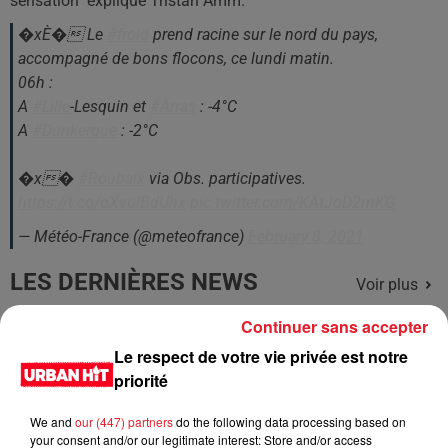
sensation" explique Tristan Amm.
�xÈ�️ Le
#froid
prend racine sur le nord du pays,
accompagné de bons flocons, ce lundi matin.
06h :
A
#Lille
-Lesquin et
#Arras
: -4°C
A
#Dunkerque
: -2°C
�x�
#Roubaix
via Obs. participatives.
https://t.co/qXvulBdUhx
pic.twitter.com/KAtJoD2mKG
— Météo-France (@meteofrance)
February 8, 2021
LES DERNIÈRES NEWS
Voir plus
Continuer sans accepter
Jay-Z se bat contre la grand-mère
Le respect de votre vie privée est notre
d'un homme prétendant être son fils
priorité
We and
our (447) partners
do the following data processing based on
your consent and/or our legitimate interest: Store and/or access