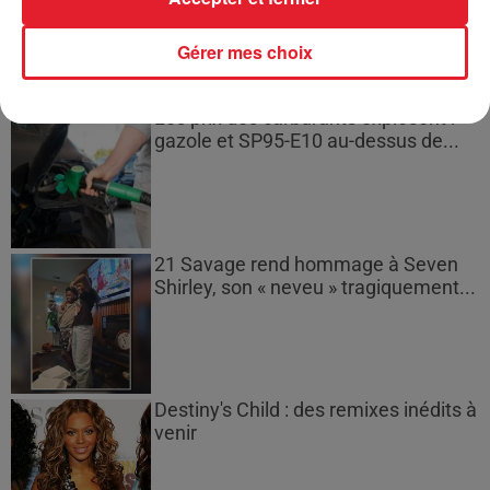
Gérer mes choix
Les prix des carburants explosent :
gazole et SP95-E10 au-dessus de...
21 Savage rend hommage à Seven
Shirley, son « neveu » tragiquement...
Destiny's Child : des remixes inédits à
venir