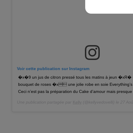
Voir cette publication sur Instagram
�x�9 un jus de citron pressé tous les matins à jeun �xR�
bouquet de roses �x une jolie robe en soie Everything’s 
Ceci n’est pas la préparation du Cake d’amour mais presque 
Une publication partagée par
Kelly
(@kellyvedovelli) le
27 Août