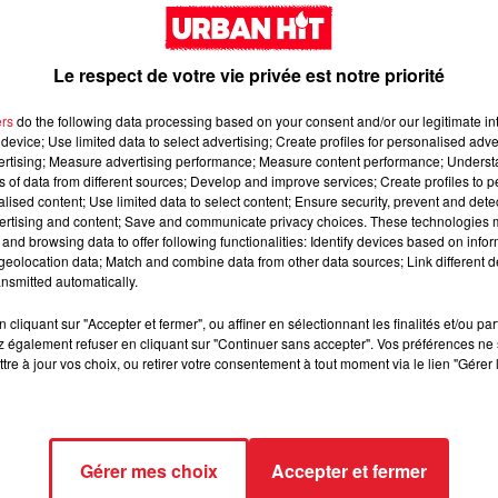
s de situation, Kelly Vedovelli peut en témoigner !
Le respect de votre vie privée est notre priorité
as à Mon Poste
, la
DJette
Kelly
Vedovelli
est également une
ers
do the following data processing based on your consent and/or our legitimate int
device; Use limited data to select advertising; Create profiles for personalised adver
t comme toutes les stars, celle-ci reçoit souvent de drôles de
vertising; Measure advertising performance; Measure content performance; Unders
s qu'elle se livrait à une session de questions/réponses sur son
ns of data from different sources; Develop and improve services; Create profiles to 
es-unes de ces fameuses demandes.
alised content; Use limited data to select content; Ensure security, prevent and detect
ertising and content; Save and communicate privacy choices. These technologies
s
and browsing data to offer following functionalities: Identify devices based on infor
eolocation data; Match and combine data from other data sources; Link different de
nsmitted automatically.
e.
Sinon, je te
kiffe
"
, lui aurait demandé un jeune homme alors q
e sa position préférée.
Mais comme tout n'est pas toujours tout
cliquant sur "Accepter et fermer", ou affiner en sélectionnant les finalités et/ou pa
quée sur son physique.
Certains ont ainsi taclé sa nouvelle coup
 également refuser en cliquant sur "Continuer sans accepter". Vos préférences ne 
tre à jour vos choix, ou retirer votre consentement à tout moment via le lien "Gérer 
Gérer mes choix
Accepter et fermer