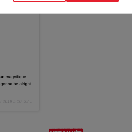
 un magnifique
gonna be alright
...
 2019 à 10 :23 PDT