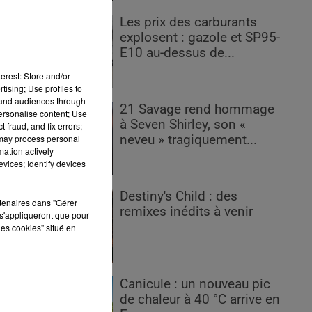
Les prix des carburants
explosent : gazole et SP95-
E10 au-dessus de...
erest: Store and/or
tising; Use profiles to
tand audiences through
21 Savage rend hommage
personalise content; Use
à Seven Shirley, son «
 fraud, and fix errors;
 may process personal
neveu » tragiquement...
mation actively
vices; Identify devices
ue
Destiny's Child : des
rtenaires dans "Gérer
remixes inédits à venir
e
s'appliqueront que pour
les cookies" situé en
Canicule : un nouveau pic
de chaleur à 40 °C arrive en