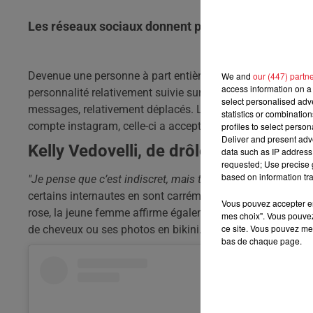
Les réseaux sociaux donnent parfois lieu à de drôle
Devenue une personne à part entière de l'univers
Touche P
We and
our (447) partn
access information on a 
personnalité relativement suivie sur les réseaux sociaux.
E
select personalised ad
messages, relativement déplacés.
Le 26 août dernier, alor
statistics or combinatio
compte
instagram
, celle-ci a accepté de révéler quelqu
profiles to select person
Deliver and present adv
Kelly Vedovelli, de drôles de message
data such as IP address 
requested; Use precise g
based on information tra
"Je pense que c’est indiscret, mais ta taille de soutien-gorg
certains internautes en sont carrément venus à lui parler d
Vous pouvez accepter en 
rose, la jeune femme affirme également être souvent atta
mes choix". Vous pouvez
ce site. Vous pouvez met
de cheveux ou ses photos en bikini.
bas de chaque page.