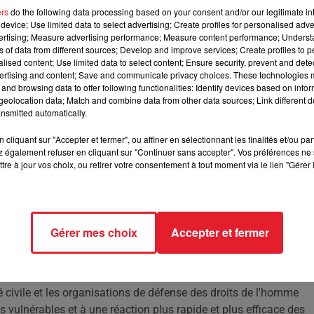
ers
do the following data processing based on your consent and/or our legitimate int
device; Use limited data to select advertising; Create profiles for personalised adver
vertising; Measure advertising performance; Measure content performance; Unders
de 12 ans a été kidnappée, agressée et tuée alors qu'elle
ns of data from different sources; Develop and improve services; Create profiles to 
alised content; Use limited data to select content; Ensure security, prevent and detect
ertising and content; Save and communicate privacy choices. These technologies
and browsing data to offer following functionalities: Identify devices based on infor
eolocation data; Match and combine data from other data sources; Link different de
s un acte inhumain qui a ôté la vie à une enfant innocente. Une
nsmitted automatically.
 victime d'un enlèvement et d'une agression mortelle. La jeune fille
idnappée par des individus non identifiés.
cliquant sur "Accepter et fermer", ou affiner en sélectionnant les finalités et/ou pa
 également refuser en cliquant sur "Continuer sans accepter". Vos préférences ne 
olence extrême. Les autorités locales rapportent que sa tête a ét
tre à jour vos choix, ou retirer votre consentement à tout moment via le lien "Gérer 
 tenté de résister à ses agresseurs. L'autopsie a confirmé les
'être tuée.
s responsables de ce crime odieux. Les agresseurs, qui ont pris 
Gérer mes choix
Accepter et fermer
e ont lancé un appel à témoins et poursuivent leurs investigations,
ctime et sa famille endeuillée.
es cas similaires dans le pays, ce qui soulève des questions sur
é civile et les organisations de défense des droits de l'homme
s vulnérables et à une réaction plus rapide et plus efficace des