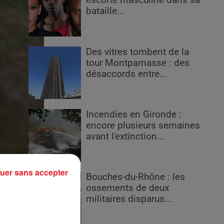
escorte masculine dans sa
bataille...
Des vitres tombent de la
tour Montparnasse : des
désaccords entre...
Incendies en Gironde :
encore plusieurs semaines
avant l'extinction...
uer sans accepter
Bouches-du-Rhône : les
ossements de deux
militaires disparus...