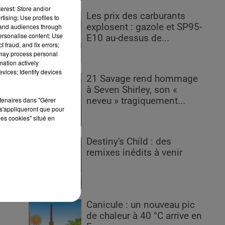
erest: Store and/or
Les prix des carburants
tising; Use profiles to
explosent : gazole et SP95-
tand audiences through
personalise content; Use
E10 au-dessus de...
 fraud, and fix errors;
 may process personal
mation actively
vices; Identify devices
21 Savage rend hommage
à Seven Shirley, son «
rtenaires dans "Gérer
neveu » tragiquement...
s'appliqueront que pour
é
les cookies" situé en
Destiny's Child : des
remixes inédits à venir
la
 la
Canicule : un nouveau pic
de chaleur à 40 °C arrive en