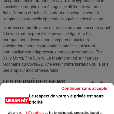
aux prochaines mutations de Covid. Une hypothèse où le
spécialiste imagine un mélange des différents variants :
Beta, Gamma et Delta. Un variant qui selon lui serait à
l’origine de la nouvelle épidémie évoquée sur les réseaux.
le professeur profite alors de l’occasion pour lancer un appel
à la vaccination pour éviter ce cas de figure : « C’est
pourquoi nous devons nous préparer à plusieurs
vaccinations pour les prochaines années, qui seront
continuellement adaptées aux nouveaux variants ». The
Daily Mirror, The Sun ou Le Matin ont titré sur l’arrivée
prochaine du Covid-22. Une erreur d’interprétation qui a pris
une ampleur incommensurable.
LES DERNIÈRES NEWS
Voir plus
Continuer sans accepter
Le respect de votre vie privée est notre
Jay-Z se bat contre la grand-mère
d'un homme prétendant être son fils
priorité
We and
our (447) partners
do the following data processing based on