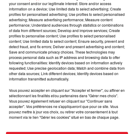
your consent and/or our legitimate interest: Store and/or access
information on a device; Use limited data to select advertising; Create
profiles for personalised advertising; Use profiles to select personalised
Cassie met fin à une ex-escorte
advertising; Measure advertising performance; Measure content
masculine dans sa bataille...
performance; Understand audiences through statistics or combinations
of data from different sources; Develop and improve services; Create
profiles to personalise content; Use profiles to select personalised
content; Use limited data to select content; Ensure security, prevent and
detect fraud, and fix errors; Deliver and present advertising and content;
Save and communicate privacy choices. These technologies may
process personal data such as IP address and browsing data to offer
Des vitres tombent de la tour
following functionalities: Identify devices based on information actively
Montparnasse : des désaccords
requested; Use precise geolocation data; Match and combine data from
entre...
other data sources; Link different devices; Identify devices based on
information transmitted automatically.
Vous pouvez accepter en cliquant sur "Accepter et fermer", ou affiner en
sélectionnant les finalités et/ou partenaires dans "Gérer mes choix".
Incendies en Gironde : encore
Vous pouvez également refuser en cliquant sur "Continuer sans
plusieurs semaines avant
accepter". Vos préférences ne s'appliqueront que pour ce site. Vous
l'extinction...
pouvez mettre à jour vos choix, ou retirer votre consentement à tout
moment via le lien "Gérer les cookies" situé en bas de chaque page.